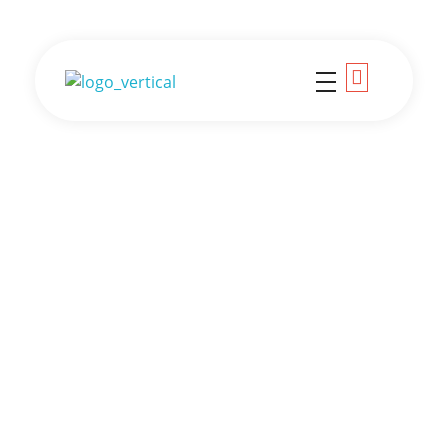
Colégio Criativo
Seja Criativo você também!
PROGRAMA BILÍNGUE
Educação Infantil (Maternalzinho ao 1º ano)
Em 2022 o Ensino Bilíngue será incluído na matriz
curricular da Educação Infantil. Aliado à
consagrada metodologia de projetos utilizada
com sucesso por esse segmento educacional, o
programa bilíngue terá
atividades diárias com
duração de 1h10,
quando a professora titular